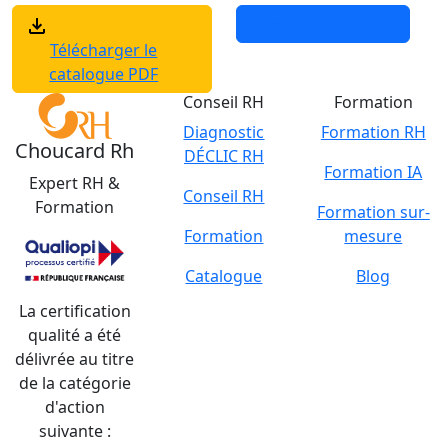
Demander un devis
Télécharger le
catalogue PDF
Conseil RH
Formation
Diagnostic
Formation RH
C
houcard
Rh
DÉCLIC RH
Formation IA
Expert RH &
Conseil RH
Formation
Formation sur-
Formation
mesure
Catalogue
Blog
La certification
qualité a été
délivrée au titre
de la catégorie
d'action
suivante :